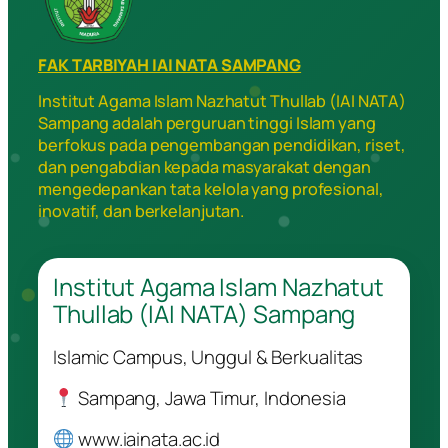
FAK TARBIYAH IAI NATA SAMPANG
Institut Agama Islam Nazhatut Thullab (IAI NATA)
Sampang adalah perguruan tinggi Islam yang
berfokus pada pengembangan pendidikan, riset,
dan pengabdian kepada masyarakat dengan
mengedepankan tata kelola yang profesional,
inovatif, dan berkelanjutan.
Institut Agama Islam Nazhatut
Thullab (IAI NATA) Sampang
Islamic Campus, Unggul & Berkualitas
Sampang, Jawa Timur, Indonesia
www.iainata.ac.id