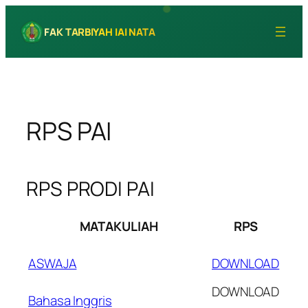
Skip
to
FAK TARBIYAH IAI NATA
content
RPS PAI
RPS PRODI PAI
MATAKULIAH
RPS
ASWAJA
DOWNLOAD
DOWNLOAD
Bahasa Inggris