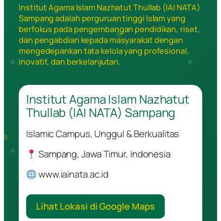
Institut Agama Islam Nazhatut Thullab (IAI NATA)
Sampang adalah perguruan tinggi Islam yang
berfokus pada pengembangan pendidikan, riset,
dan pengabdian kepada masyarakat dengan
mengedepankan tata kelola yang profesional,
inovatif, dan berkelanjutan.
Institut Agama Islam Nazhatut
Thullab (IAI NATA) Sampang
Islamic Campus, Unggul & Berkualitas
Sampang, Jawa Timur, Indonesia
www.iainata.ac.id
Lihat Lokasi di Google Maps