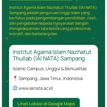
Institut Agama Islam Nazhatut Thullab (IAI NATA)
Sampang adalah perguruan tinggi Islam yang
berfokus pada pengembangan pendidikan, riset,
dan pengabdian kepada masyarakat dengan
mengedepankan tata kelola yang profesional,
inovatif, dan berkelanjutan.
Institut Agama Islam Nazhatut
Thullab (IAI NATA) Sampang
Islamic Campus, Unggul & Berkualitas
Sampang, Jawa Timur, Indonesia
www.iainata.ac.id
Lihat Lokasi di Google Maps